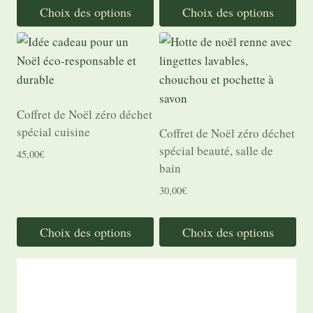
prix :
Choix des options
Choix des options
7,00€
Ce
Ce
à
26,00€
produit
produit
a
a
plusieurs
plusieurs
variations.
variations.
Coffret de Noël zéro déchet
Les
Les
spécial cuisine
Coffret de Noël zéro déchet
options
options
spécial beauté, salle de
45,00
€
peuvent
peuvent
bain
être
être
30,00
€
choisies
choisies
sur
sur
Choix des options
Choix des options
la
la
Ce
Ce
page
page
produit
produit
du
du
a
a
produit
produit
plusieurs
plusieurs