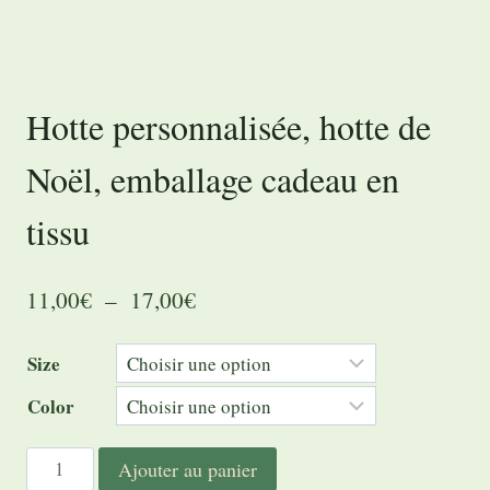
Hotte personnalisée, hotte de
Noël, emballage cadeau en
tissu
Plage
11,00
€
–
17,00
€
de
Size
prix :
Color
11,00€
à
quantité
Ajouter au panier
17,00€