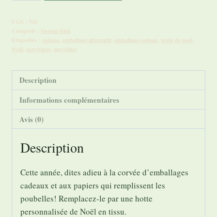
de
Hotte
UGS :
ND
personnalisée,
Catégorie :
Spécial fêtes
hotte
Étiquettes :
cadeau
,
emballage alternatif
,
emballage cadeau
,
hotte de noel
,
Noël
,
surcyclage
,
upcycling
de
Noël,
emballage
Description
cadeau
Informations complémentaires
en
tissu
Avis (0)
Description
Cette année, dites adieu à la corvée d’emballages
cadeaux et aux papiers qui remplissent les
poubelles! Remplacez-le par une hotte
personnalisée de Noël en tissu.