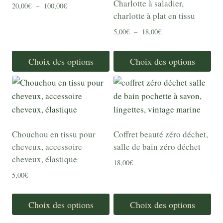
plusieurs
Charlotte à saladier,
Plage
20,00
€
–
100,00
€
variations.
charlotte à plat en tissu
de
Les
prix :
Plage
5,00
€
–
18,00
€
20,00€
options
de
à
peuvent
prix :
Choix des options
Choix des options
100,00€
5,00€
être
Ce
Ce
à
choisies
18,00€
produit
produit
sur
a
a
la
plusieurs
plusieurs
page
variations.
variations.
Chouchou en tissu pour
Coffret beauté zéro déchet,
du
Les
Les
cheveux, accessoire
salle de bain zéro déchet
produit
options
options
cheveux, élastique
18,00
€
peuvent
peuvent
5,00
€
être
être
choisies
choisies
Choix des options
Choix des options
sur
sur
Ce
Ce