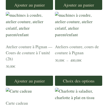
Ajouter au panier
Ajouter au panier
Atelier couture à Pignan —
Ateliers couture, cours de
Cours de couture à l’unité
couture à Pignan
(2h)
Plage
30,00
€
–
400,00
€
de
30,00
€
prix :
30,00€
Ajouter au panier
Choix des options
à
400,00€
Ce
produit
a
Carte cadeau