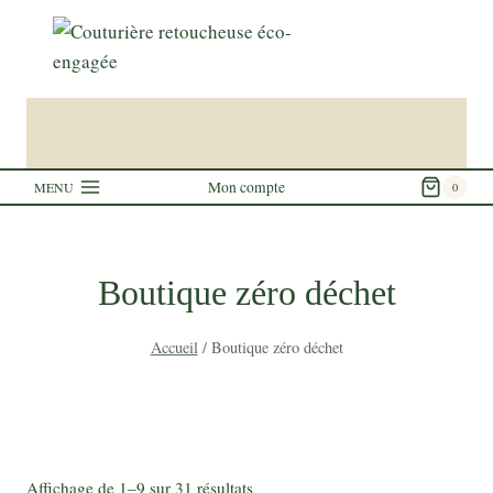
Aller
au
contenu
Mon compte
MENU
0
Boutique zéro déchet
Accueil
/
Boutique zéro déchet
Affichage de 1–9 sur 31 résultats