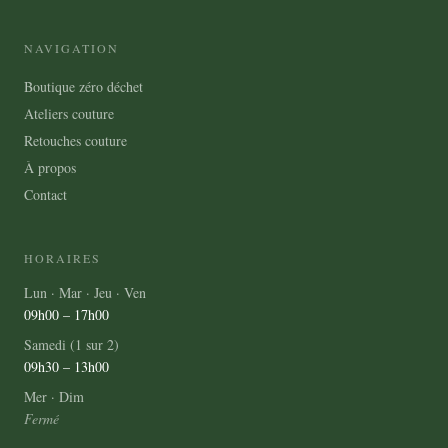
choisies
NAVIGATION
sur
la
Boutique zéro déchet
page
Ateliers couture
du
Retouches couture
produit
À propos
Contact
HORAIRES
Lun · Mar · Jeu · Ven
09h00 – 17h00
Samedi (1 sur 2)
09h30 – 13h00
Mer · Dim
Fermé