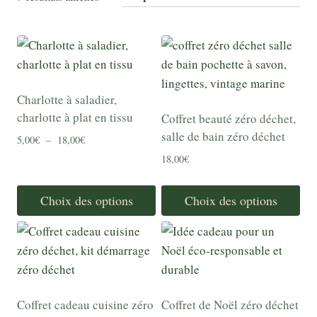
Charlotte à saladier,
charlotte à plat en tissu
Coffret beauté zéro déchet,
salle de bain zéro déchet
Plage
5,00
€
–
18,00
€
de
18,00
€
prix :
5,00€
Choix des options
Choix des options
à
18,00€
Ce
Ce
produit
produit
a
a
plusieurs
plusieurs
variations.
variations.
Coffret cadeau cuisine zéro
Coffret de Noël zéro déchet