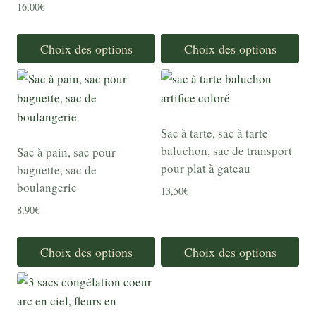
la
la
16,00
€
page
page
du
du
Choix des options
Choix des options
produit
produit
Ce
Ce
produit
produit
a
a
plusieurs
plusieurs
Sac à tarte, sac à tarte
variations.
variations.
baluchon, sac de transport
Sac à pain, sac pour
Les
Les
pour plat à gateau
baguette, sac de
options
options
boulangerie
13,50
€
peuvent
peuvent
8,90
€
être
être
choisies
choisies
Choix des options
Choix des options
sur
sur
Ce
Ce
la
la
produit
produit
page
page
a
a