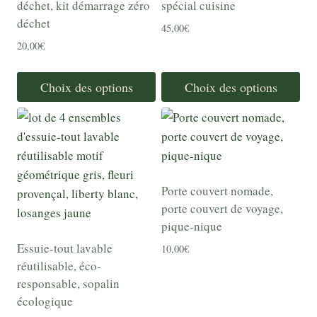
Les
Les
déchet, kit démarrage zéro
spécial cuisine
options
options
déchet
45,00
€
peuvent
peuvent
20,00
€
être
être
choisies
choisies
Choix des options
Choix des options
sur
sur
Ce
Ce
la
la
produit
produit
page
page
a
a
du
du
plusieurs
plusieurs
produit
produit
variations.
variations.
Porte couvert nomade,
Les
Les
porte couvert de voyage,
options
options
pique-nique
peuvent
peuvent
Essuie-tout lavable
10,00
€
être
être
réutilisable, éco-
choisies
choisies
responsable, sopalin
écologique
sur
sur