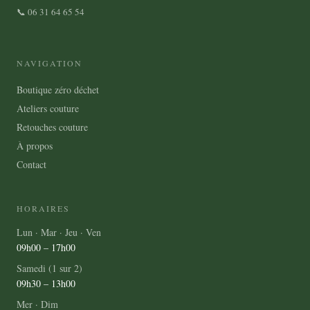
la
la
📞 06 31 64 65 54
page
page
du
du
produit
produit
NAVIGATION
Boutique zéro déchet
Ateliers couture
Retouches couture
À propos
Contact
HORAIRES
Lun · Mar · Jeu · Ven
09h00 – 17h00
Samedi (1 sur 2)
09h30 – 13h00
Mer · Dim