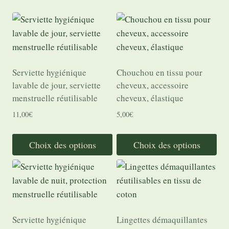
Serviette hygiénique
Chouchou en tissu pour
lavable de jour, serviette
cheveux, accessoire
menstruelle réutilisable
cheveux, élastique
11,00
€
5,00
€
Choix des options
Choix des options
Ce
Ce
produit
produit
a
a
plusieurs
plusieurs
variations.
variations.
Serviette hygiénique
Lingettes démaquillantes