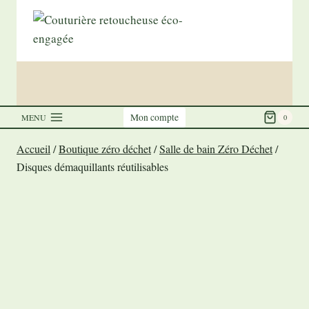
Aller
au
contenu
Mon compte
MENU
0
Accueil
/
Boutique zéro déchet
/
Salle de bain Zéro Déchet
/
Disques démaquillants réutilisables