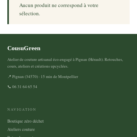
Aucun produit ne correspond à votre
sélection.
CousuGreen
Atelier de couture artisanal éco-engagé à Pignan (Hérault). Retouches,
cours, ateliers et créations upcyclées.
📍 Pignan (34570) · 15 min de Montpellier
📞 06 31 64 65 54
NAVIGATION
Boutique zéro déchet
Ateliers couture