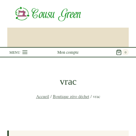
Aller
au
contenu
Mon compte
MENU
0
vrac
Accueil
/
Boutique zéro déchet
/
vrac