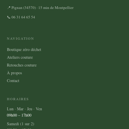
Les
📍 Pignan (34570) · 15 min de Montpellier
options
peuvent
📞 06 31 64 65 54
être
choisies
NAVIGATION
sur
la
Boutique zéro déchet
page
Ateliers couture
du
Retouches couture
produit
À propos
Contact
HORAIRES
Lun · Mar · Jeu · Ven
09h00 – 17h00
Samedi (1 sur 2)