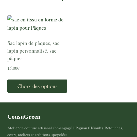
Sac lapin de pâques, sac
lapin personnalisé, sac
pâques
15,00
€
Choix des options
Ce
produit
a
CousuGreen
plusieurs
Atelier de couture artisanal éco-engagé à Pignan (Hérault). Retouches,
variations.
cours, ateliers et créations upcyclées.