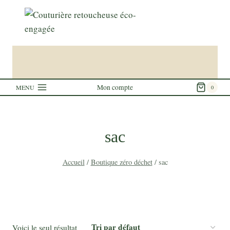
Aller
au
contenu
Mon compte
MENU
0
sac
Accueil
/
Boutique zéro déchet
/
sac
Voici le seul résultat