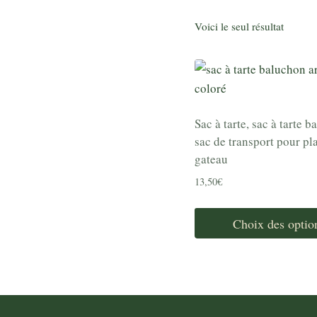
Voici le seul résultat
Sac à tarte, sac à tarte b
sac de transport pour pla
gateau
13,50
€
Choix des optio
Ce
produit
a
plusieurs