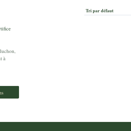
aluchon,
t à
ns